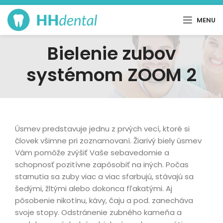
MENU
Bielenie zubov
systémom ZOOM 2
Úsmev predstavuje jednu z prvých vecí, ktoré si
človek všimne pri zoznamovaní. Žiarivý biely úsmev
Vám pomôže zvýšiť Vaše sebavedomie a
schopnosť pozitívne zapôsobiť na iných. Počas
starnutia sa zuby viac a viac sfarbujú, stávajú sa
šedými, žltými alebo dokonca fľakatými. Aj
pôsobenie nikotínu, kávy, čaju a pod. zanecháva
svoje stopy. Odstránenie zubného kameňa a