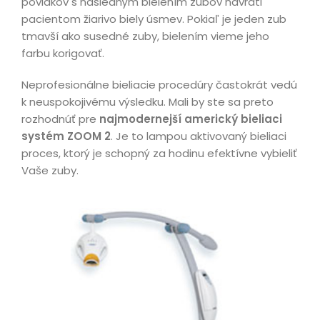
povlakov s následným bielením zubov navráti
pacientom žiarivo biely úsmev. Pokiaľ je jeden zub
tmavší ako susedné zuby, bielením vieme jeho
farbu korigovať.
Neprofesionálne bieliacie procedúry častokrát vedú
k neuspokojivému výsledku. Mali by ste sa preto
rozhodnúť pre
najmodernejší americký bieliaci
systém ZOOM 2
. Je to lampou aktivovaný bieliaci
proces, ktorý je schopný za hodinu efektívne vybieliť
Vaše zuby.